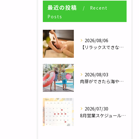
最近の投稿
Recent
Posts
2026/08/06
【リラックスできない人へ】体が休まらない本当の理由とは？／自律神経調整サロンHararie〜はらりえ〜
2026/08/03
肉芽ができたら海やプールは大丈夫？夏のレジャー前に知っておきたい注意点／巻き爪補正２４栃木フットケアセンター宇都宮店
2026/07/30
8月営業スケジュール／自律神経調整サロンHararie〜はらりえ〜