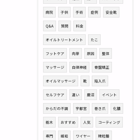
病院
子供
手術
症例
安全靴
Q&A
質問
料金
オイルトリートメント
たこ
フットケア
肉芽
原因
整体
マッサージ
自律神経
骨盤矯正
オイルマッサージ
靴
陥入爪
セルフケア
違い
鹿沼
イベント
からだの不調
宇都宮
巻き爪
化膿
栃木
おすすめ
人気
コーティング
専門
緩和
ワイヤー
稗粒腫