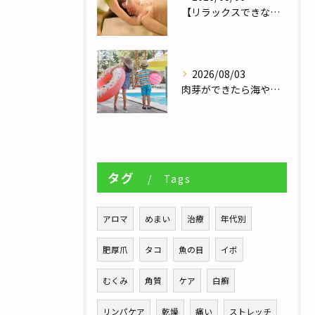
【リラックスできない人へ】体が休まらない本当の理由とは？／自律神経調整サロンHararie〜はらりえ〜
2026/08/03
肉芽ができたら海やプールは大丈夫？夏のレジャー前に知っておきたい注意点／巻き爪補正２４栃木フットケアセンター宇都宮店
タグ
Tags
アロマ
めまい
治療
年代別
肥厚爪
タコ
魚の目
イボ
むくみ
角質
ケア
白癬
リンパケア
乾燥
痛い
ストレッチ