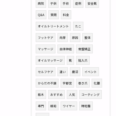
病院
子供
手術
症例
安全靴
Q&A
質問
料金
オイルトリートメント
たこ
フットケア
肉芽
原因
整体
マッサージ
自律神経
骨盤矯正
オイルマッサージ
靴
陥入爪
セルフケア
違い
鹿沼
イベント
からだの不調
宇都宮
巻き爪
化膿
栃木
おすすめ
人気
コーティング
専門
緩和
ワイヤー
稗粒腫