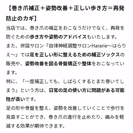
【巻き爪補正＋姿勢改善＋正しい歩き方＝再発
防止のカギ】
当店では、巻き爪の補正をおこなうだけでなく、再発を
防ぐための
歩き方や姿勢のアドバイス
もいたします。
また、併設サロン『自律神経調整サロンHararie〜はらり
え〜』では
足を正しい形に整えるための補正ソックス
の
販売や、
姿勢改善を図る骨盤矯正
や
整体
をおこなってい
ます。
特に、「一度補正しても、しばらくするとまた巻いてし
まう」という方は、
日常の足の使い方に問題がある可能
性が高い
です。
足の形や骨盤を整え、姿勢を改善していくことで歩行を
見直すことができ、巻き爪の進行を止めたり、痛みを軽
減する効果が期待できます。