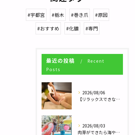
#宇都宮
#栃木
#巻き爪
#原因
#おすすめ
#化膿
#専門
最近の投稿
Recent
Posts
2026/08/06
【リラックスできない人へ】体が休まらない本当の理由とは？／自律神経調整サロンHararie〜はらりえ〜
2026/08/03
肉芽ができたら海やプールは大丈夫？夏のレジャー前に知っておきたい注意点／巻き爪補正２４栃木フットケアセンター宇都宮店