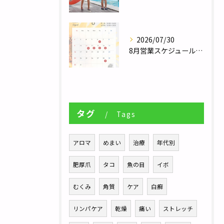
2026/07/30
8月営業スケジュール／自律神経調整サロンHararie〜はらりえ〜
タグ
Tags
アロマ
めまい
治療
年代別
肥厚爪
タコ
魚の目
イボ
むくみ
角質
ケア
白癬
リンパケア
乾燥
痛い
ストレッチ