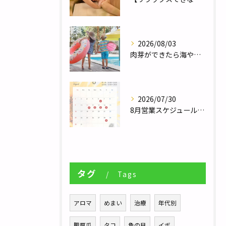
2026/08/03
肉芽ができたら海やプールは大丈夫？夏のレジャー前に知っておきたい注意点／巻き爪補正２４栃木フットケアセンター宇都宮店
2026/07/30
8月営業スケジュール／自律神経調整サロンHararie〜はらりえ〜
タグ
Tags
アロマ
めまい
治療
年代別
肥厚爪
タコ
魚の目
イボ