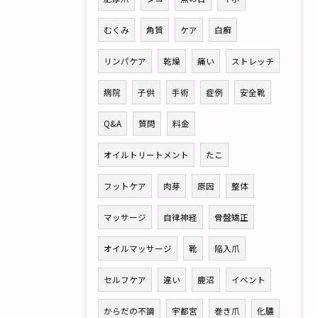
むくみ
角質
ケア
白癬
リンパケア
乾燥
痛い
ストレッチ
病院
子供
手術
症例
安全靴
Q&A
質問
料金
オイルトリートメント
たこ
フットケア
肉芽
原因
整体
マッサージ
自律神経
骨盤矯正
オイルマッサージ
靴
陥入爪
セルフケア
違い
鹿沼
イベント
からだの不調
宇都宮
巻き爪
化膿