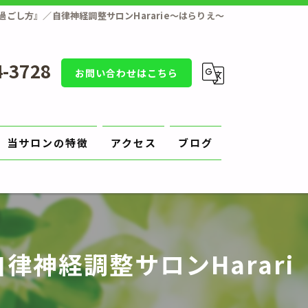
ごし方』／自律神経調整サロンHararie〜はらりえ〜
4-3728
お問い合わせはこちら
当サロンの特徴
アクセス
ブログ
補正
原因
神経調整サロンHarari
切り方
陥入爪