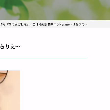
痛み
角質ケア
な『夜の過ごし方』／自律神経調整サロンHararie〜はらりえ〜
はらりえ〜