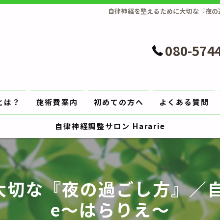
自律神経を整えるために大切な『夜の過
080-574
とは？
施術費案内
初めての方へ
よくある質問
自律神経調整サロン Hararie
切な『夜の過ごし方』／自律
e〜はらりえ〜