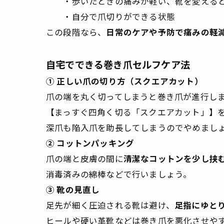
・歩いたときの痛みが軽い、靴を変えると
・自分で爪切りができる状態
この段階なら、
日常のケアや予防で痛みの軽
自宅でできる巻き爪セルフケア法
① 正しい爪の切り方（スクエアカット）
爪の端を丸く切ってしまうと巻き爪が進行し
【まっすぐ四角く切る「スクエアカット」】を
深爪も陥入爪を助長してしまうのでやめまし
② コットンパッキング
爪の端と皮膚の間に
清潔なコットンを少し挟
消毒済みの綿棒などで行いましょう。
③ 靴の見直し
足先が細く圧迫される靴は避け、
足指にゆと
ヒールや硬い革靴などは巻き爪を悪化させや