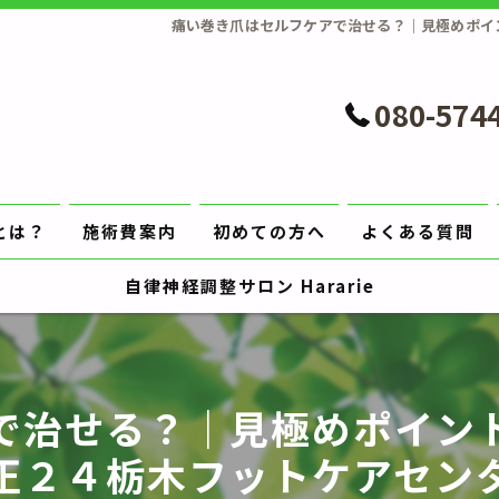
痛い巻き爪はセルフケアで治せる？｜見極めポイ
080-574
とは？
施術費案内
初めての方へ
よくある質問
自律神経調整サロン Hararie
で治せる？｜見極めポイン
正２４栃木フットケアセン