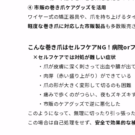
④ 市販の巻き爪ケアグッズを活用
ワイヤー式の矯正器具や、爪を持ち上げるタ
軽度な巻き爪に対応した市販製品
も多数販売
こんな巻き爪はセルフケアNG！病院or
×セルフケアでは対処が難しい症状
・爪が皮膚に深く刺さって出血や膿が出
・肉芽（赤い盛り上がり）ができている
・爪の形が大きく変形して切るのも困難
・痛みで歩くのがつらい、夜もズキズキ
・市販のケアグッズで逆に悪化した
このようになって、無理に切ったり引っ張っ
この場合は自己処理をせず、
安全で効果的な