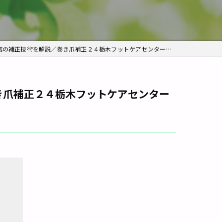
痛み
角質ケア
補正技術を解説／巻き爪補正２４栃木フットケアセンター宇都宮店
き爪補正２４栃木フットケアセンター