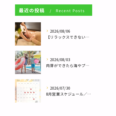
最近の投稿
Recent Posts
2026/08/06
【リラックスできない人へ】体が休まらない本当の理由とは？／自律神経調整サロンHararie〜はらりえ〜
2026/08/03
肉芽ができたら海やプールは大丈夫？夏のレジャー前に知っておきたい注意点／巻き爪補正２４栃木フットケアセンター宇都宮店
2026/07/30
8月営業スケジュール／自律神経調整サロンHararie〜はらりえ〜