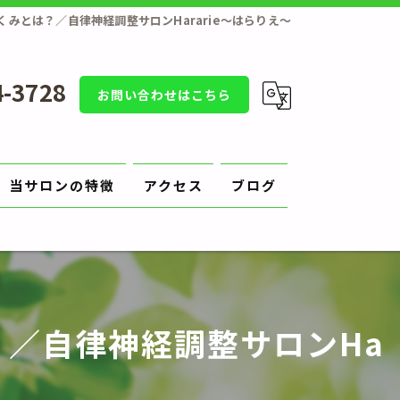
みとは？／自律神経調整サロンHararie〜はらりえ〜
4-3728
お問い合わせはこちら
当サロンの特徴
アクセス
ブログ
補正
原因
／自律神経調整サロンHa
切り方
陥入爪