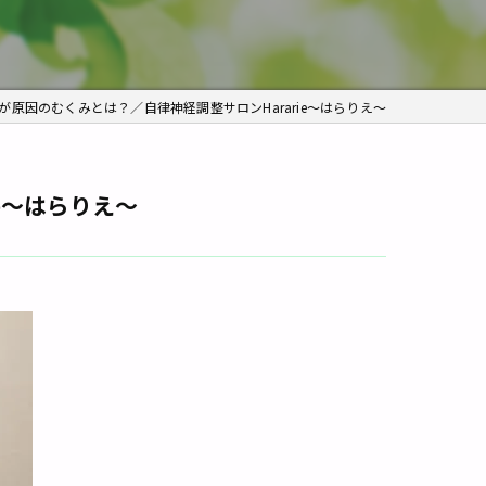
痛み
角質ケア
原因のむくみとは？／自律神経調整サロンHararie〜はらりえ〜
e〜はらりえ〜