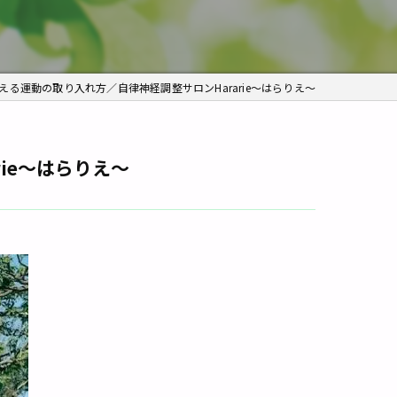
痛み
角質ケア
る運動の取り入れ方／自律神経調整サロンHararie〜はらりえ〜
ie〜はらりえ〜