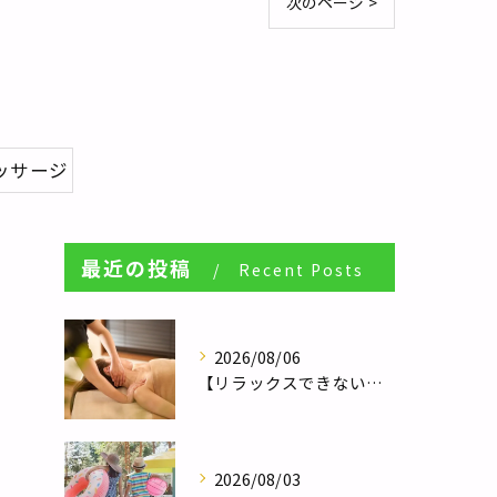
次のページ >
ッサージ
最近の投稿
Recent Posts
2026/08/06
【リラックスできない人へ】体が休まらない本当の理由とは？／自律神経調整サロンHararie〜はらりえ〜
2026/08/03