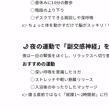
◯昼休みに10分の散歩
◯階段の上り下り
◯デスクでできる肩回しや深呼吸
👉 ちょっと体を動かすだけで脳がスッキリ
🌙 夜の運動で「副交感神経」
夜は一日の緊張をほぐし、リラックスへ切り
おすすめの運動
◯深い呼吸を意識したヨガ
◯ストレッチや軽い筋膜リリース
◯入浴後のゆったりしたマッサージ
👉 寝る直前ではなく「就寝1〜2時間前」