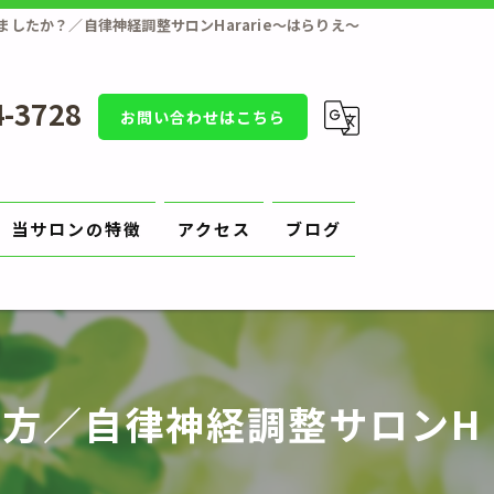
したか？／自律神経調整サロンHararie〜はらりえ〜
4-3728
お問い合わせはこちら
当サロンの特徴
アクセス
ブログ
補正
原因
方／自律神経調整サロンH
切り方
陥入爪