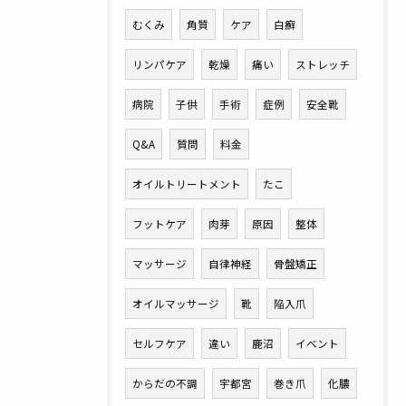
むくみ
角質
ケア
白癬
リンパケア
乾燥
痛い
ストレッチ
病院
子供
手術
症例
安全靴
Q&A
質問
料金
オイルトリートメント
たこ
フットケア
肉芽
原因
整体
マッサージ
自律神経
骨盤矯正
オイルマッサージ
靴
陥入爪
セルフケア
違い
鹿沼
イベント
からだの不調
宇都宮
巻き爪
化膿