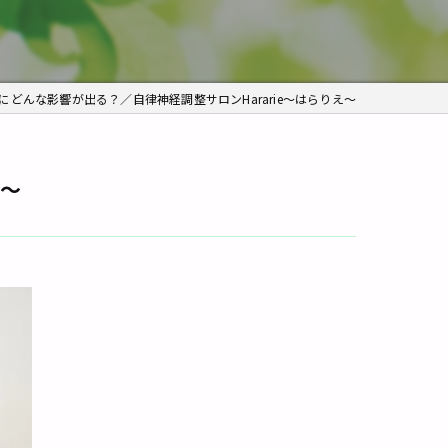
痛み
角質ケア
どんな影響が出る？／自律神経調整サロンHararie〜はらりえ〜
え〜