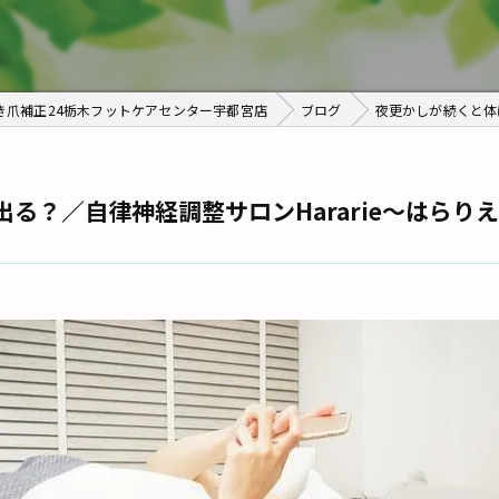
き爪補正24栃木フットケアセンター宇都宮店
ブログ
夜更かしが続くと体に
る？／自律神経調整サロンHararie〜はらり