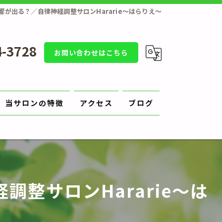
が出る？／自律神経調整サロンHararie〜はらりえ〜
4-3728
お問い合わせはこちら
当サロンの特徴
アクセス
ブログ
補正
原因
整サロンHararie〜は
切り方
陥入爪