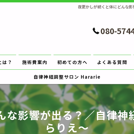
夜更かしが続くと体にどんな影響
080-574
とは？
施術費案内
初めての方へ
よくある質問
自律神経調整サロン Hararie
な影響が出る？／自律神経調
らりえ〜