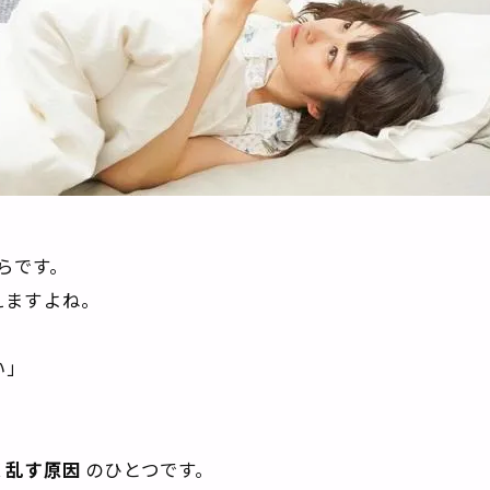
はらです。
えますよね。
い」
く乱す原因
のひとつです。