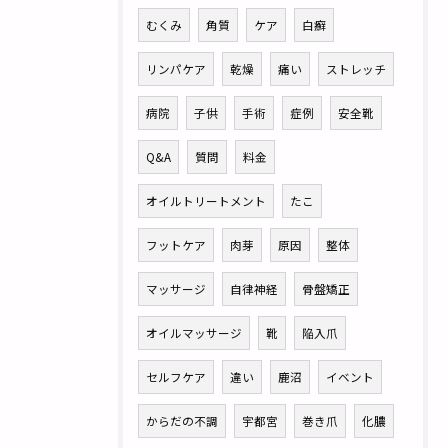
むくみ
角質
ケア
白癬
リンパケア
乾燥
痛い
ストレッチ
病院
子供
手術
症例
安全靴
Q&A
質問
料金
オイルトリートメント
たこ
フットケア
肉芽
原因
整体
マッサージ
自律神経
骨盤矯正
オイルマッサージ
靴
陥入爪
セルフケア
違い
鹿沼
イベント
からだの不調
宇都宮
巻き爪
化膿