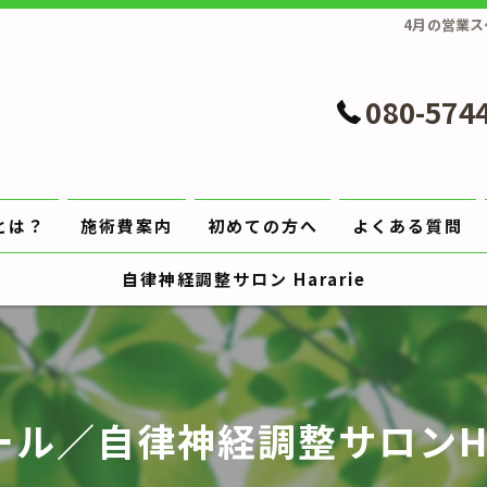
4月の営業ス
080-574
とは？
施術費案内
初めての方へ
よくある質問
自律神経調整サロン Hararie
ル／自律神経調整サロンHa