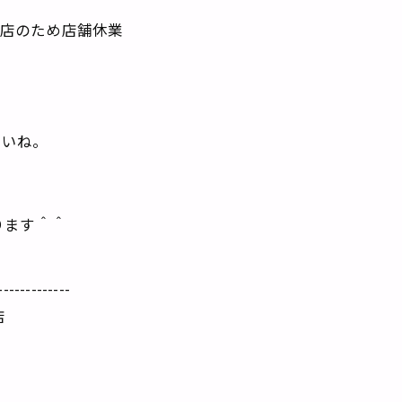
出店のため店舗休業
さいね。
ります＾＾
-------------
店