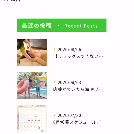
最近の投稿
Recent Posts
2026/08/06
【リラックスできない人へ】体が休まらない本当の理由とは？／自律神経調整サロンHararie〜はらりえ〜
2026/08/03
肉芽ができたら海やプールは大丈夫？夏のレジャー前に知っておきたい注意点／巻き爪補正２４栃木フットケアセンター宇都宮店
2026/07/30
8月営業スケジュール／自律神経調整サロンHararie〜はらりえ〜