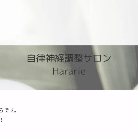
はらです。
！