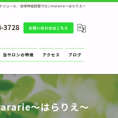
ケジュール／自律神経調整サロンHararie〜はらりえ〜
4-3728
お問い合わせはこちら
当サロンの特徴
アクセス
ブログ
補正
原因
切り方
rarie〜はらりえ〜
陥入爪