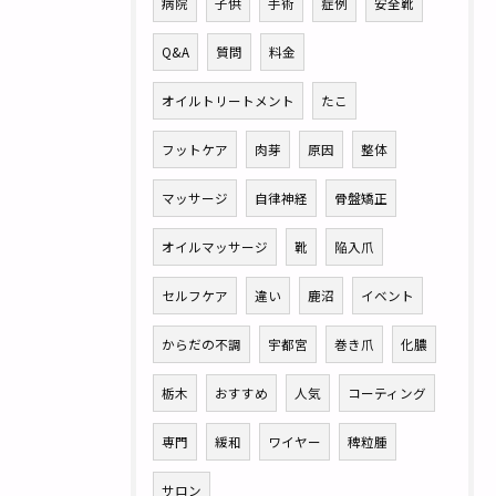
病院
子供
手術
症例
安全靴
Q&A
質問
料金
オイルトリートメント
たこ
フットケア
肉芽
原因
整体
マッサージ
自律神経
骨盤矯正
オイルマッサージ
靴
陥入爪
セルフケア
違い
鹿沼
イベント
からだの不調
宇都宮
巻き爪
化膿
栃木
おすすめ
人気
コーティング
専門
緩和
ワイヤー
稗粒腫
サロン