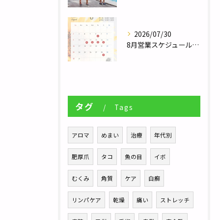
2026/07/30
8月営業スケジュール／自律神経調整サロンHararie〜はらりえ〜
タグ
Tags
アロマ
めまい
治療
年代別
肥厚爪
タコ
魚の目
イボ
むくみ
角質
ケア
白癬
リンパケア
乾燥
痛い
ストレッチ