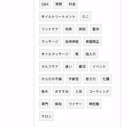
Q&A
質問
料金
オイルトリートメント
たこ
フットケア
肉芽
原因
整体
マッサージ
自律神経
骨盤矯正
オイルマッサージ
靴
陥入爪
セルフケア
違い
鹿沼
イベント
からだの不調
宇都宮
巻き爪
化膿
栃木
おすすめ
人気
コーティング
専門
緩和
ワイヤー
稗粒腫
サロン