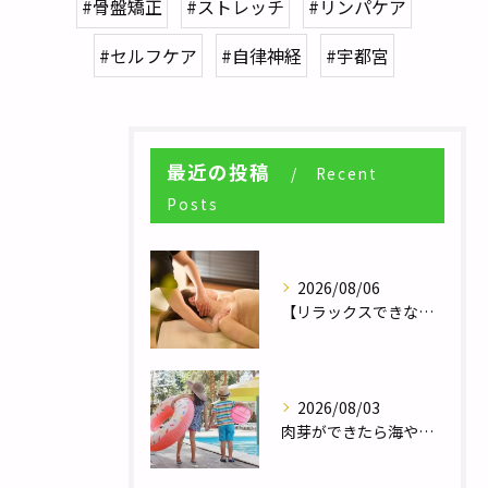
#骨盤矯正
#ストレッチ
#リンパケア
#セルフケア
#自律神経
#宇都宮
最近の投稿
Recent
Posts
2026/08/06
【リラックスできない人へ】体が休まらない本当の理由とは？／自律神経調整サロンHararie〜はらりえ〜
2026/08/03
肉芽ができたら海やプールは大丈夫？夏のレジャー前に知っておきたい注意点／巻き爪補正２４栃木フットケアセンター宇都宮店