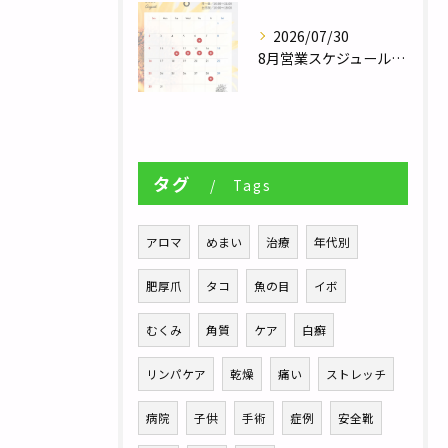
2026/07/30
8月営業スケジュール／自律神経調整サロンHararie〜はらりえ〜
タグ
Tags
アロマ
めまい
治療
年代別
肥厚爪
タコ
魚の目
イボ
むくみ
角質
ケア
白癬
リンパケア
乾燥
痛い
ストレッチ
病院
子供
手術
症例
安全靴