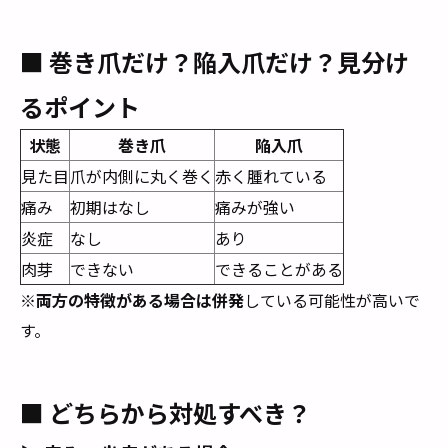
■ 巻き爪だけ？陥入爪だけ？見分け
るポイント
状態
巻き爪
陥入爪
見た目
爪が内側に丸く巻く
赤く腫れている
痛み
初期はなし
痛みが強い
炎症
なし
あり
肉芽
できない
できることがある
※
両方の特徴がある場合は併発
している可能性が高いで
す。
■ どちらから対処すべき？