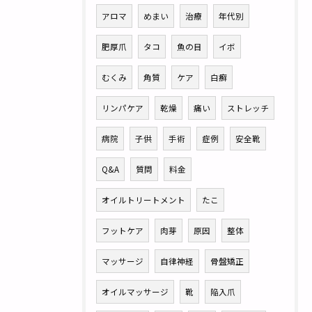
アロマ
めまい
治療
年代別
肥厚爪
タコ
魚の目
イボ
むくみ
角質
ケア
白癬
リンパケア
乾燥
痛い
ストレッチ
病院
子供
手術
症例
安全靴
Q&A
質問
料金
オイルトリートメント
たこ
フットケア
肉芽
原因
整体
マッサージ
自律神経
骨盤矯正
オイルマッサージ
靴
陥入爪